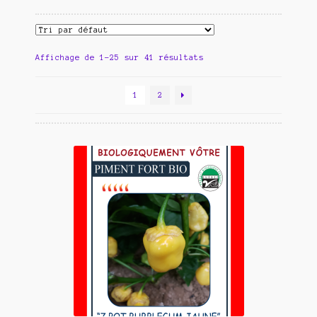
carotte
laitue
Affichage de 1–25 sur 41 résultats
betterave
1
2
courge
haricot
kale
concombre
tomate
Tomates