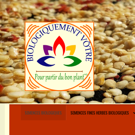
Aller
Aller
à
au
la
contenu
navigation
SEMENCES BIOLOGIQUES
SEMENCES FINES HERBES BIOLOGIQUES