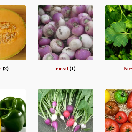
n
(2)
navet
(1)
Per