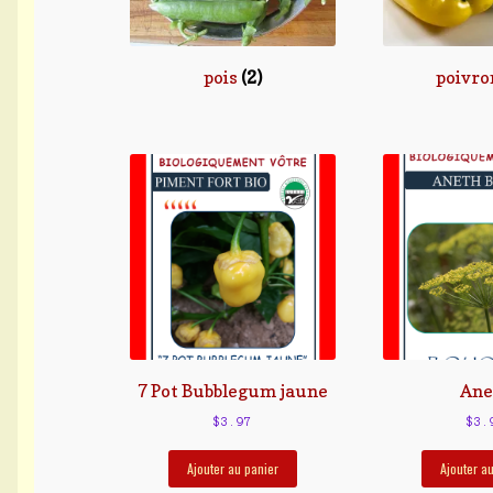
pois
(2)
poivr
7 Pot Bubblegum jaune
Ane
$
3.97
$
3.
Ajouter au panier
Ajouter a