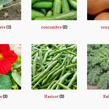
ave
(1)
concombre
(2)
cou
rs
(3)
Haricot
(3)
Ka