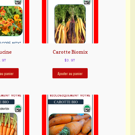
ucine
Carotte Biomix
.97
$
3.97
 au panier
Ajouter au panier