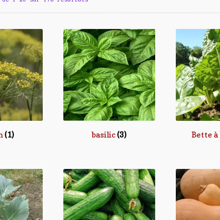
h
(1)
basilic
(3)
Bette à