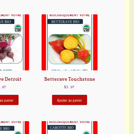
e Detroit
Betterave Touchstone
.97
$
3.97
 au panier
Ajouter au panier