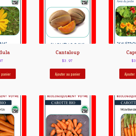
dula
Cantaloup
Cap
97
$
3.97
$
3
u panier
Ajouter au panier
Ajouter