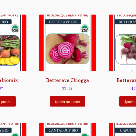
e biomix
Betterave Chiogga
Betterav
97
$
3.97
$
3
u panier
Ajouter au panier
Ajouter