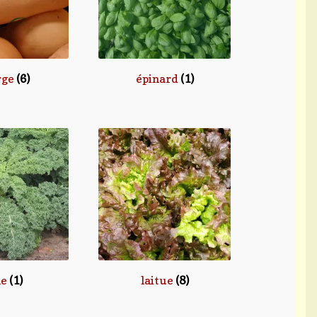
rge
(6)
épinard
(1)
le
(1)
laitue
(8)