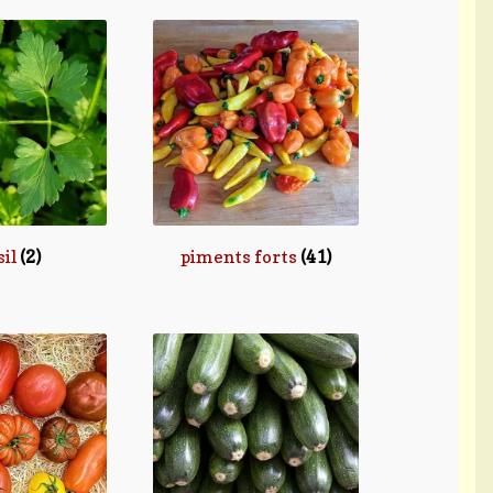
sil
(2)
piments forts
(41)