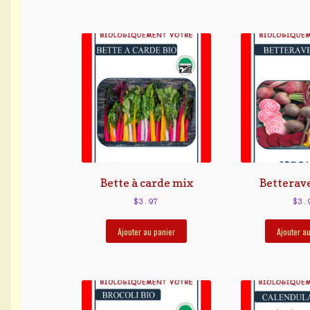
Bette à carde mix
Betterav
$
3.97
$
3.
Ajouter au panier
Ajouter a