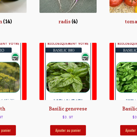
on
(14)
radis
(4)
toma
th
Basilic genovese
Basili
97
$
3.97
$
3
u panier
Ajouter au panier
Ajouter