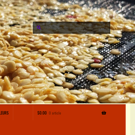
Recherche
Recherche
pour :
LEURS
$
0.00
0 article