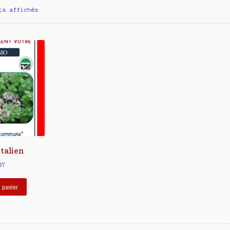
ts affichés
italien
97
u panier