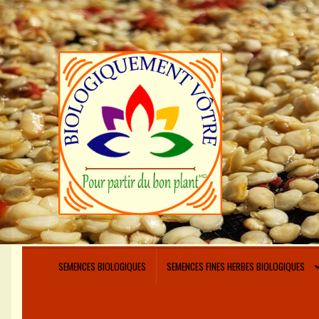
Aller
Aller
à
au
la
contenu
navigation
SEMENCES BIOLOGIQUES
SEMENCES FINES HERBES BIOLOGIQUES