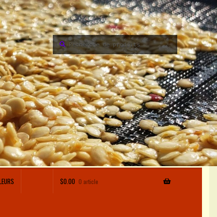
Recherche
Recherche
pour :
LEURS
$
0.00
0 article