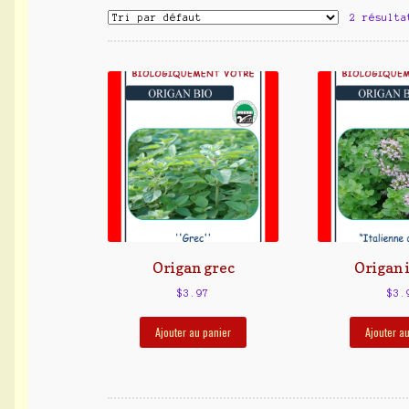
2 résulta
Origan grec
Origan 
$
3.97
$
3.
Ajouter au panier
Ajouter a