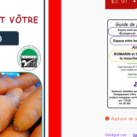
$
3.97
Rupture de 
Catégories :
c