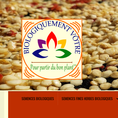
Aller
Aller
à
au
la
contenu
navigation
SEMENCES BIOLOGIQUES
SEMENCES FINES HERBES BIOLOGIQUES