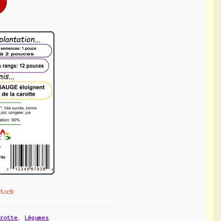
stock
arotte
,
Légumes