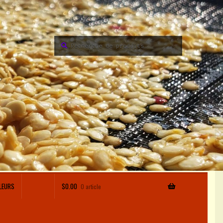
Recherche
Recherche
pour :
LEURS
$
0.00
0 article