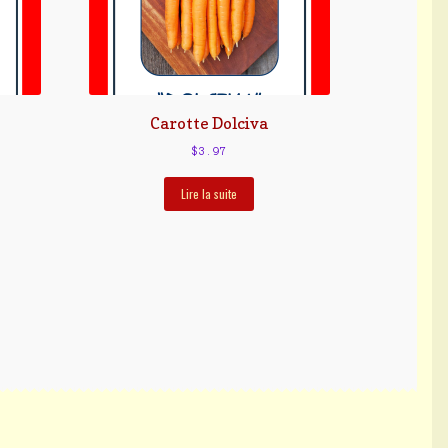
Carotte Dolciva
$
3.97
Lire la suite