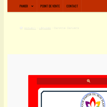
PANIER
POINT DE VENTE
CONTACT
Accueil
Légumes
Carotte Danvers