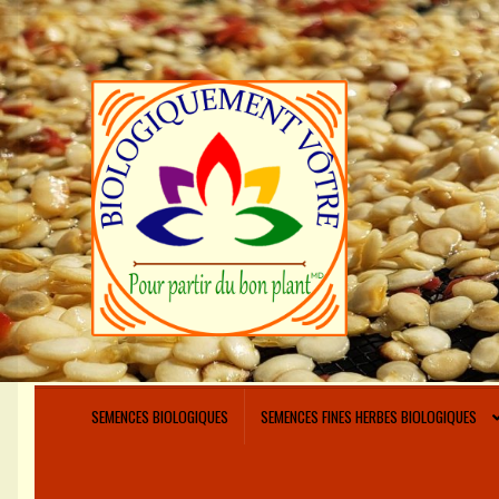
Aller
Aller
à
au
la
contenu
navigation
SEMENCES BIOLOGIQUES
SEMENCES FINES HERBES BIOLOGIQUES