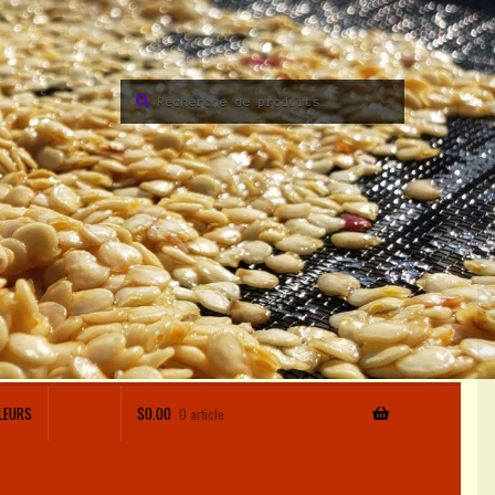
Recherche
Recherche
pour :
LEURS
$
0.00
0 article