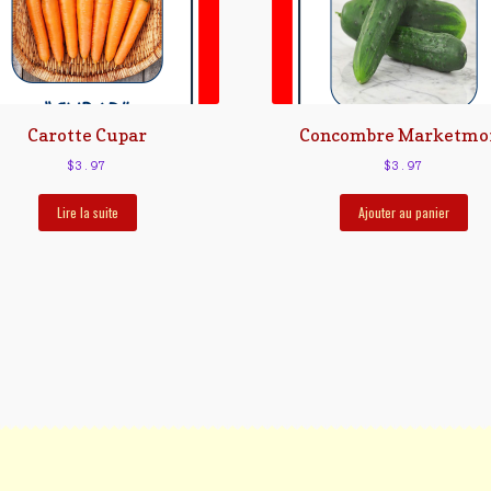
Carotte Cupar
Concombre Marketmo
$
3.97
$
3.97
Lire la suite
Ajouter au panier