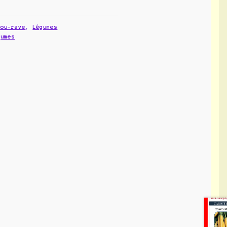
hou-rave
,
Légumes
gumes