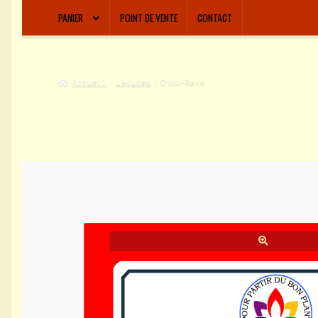
PANIER
POINT DE VENTE
CONTACT
Accueil
Légumes
Chou-Rave