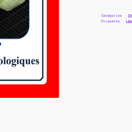
Rave
Catégories :
C
Étiquette :
Lé