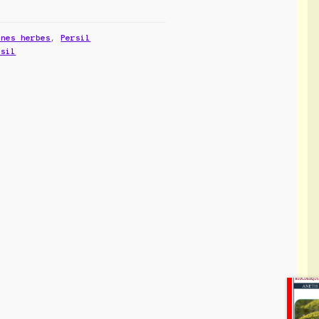
ines herbes
,
Persil
rsil