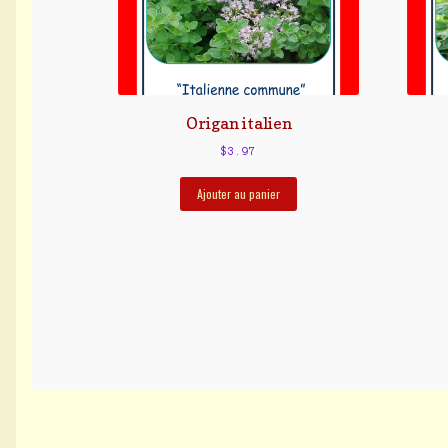
Origan italien
$
3.97
Ajouter au panier