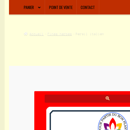
PANIER
POINT DE VENTE
CONTACT
Accueil
Fines herbes
Persil italien