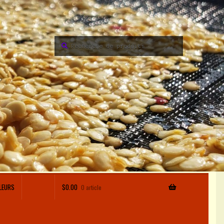
Recherche
Recherche
pour :
LEURS
$
0.00
0 article