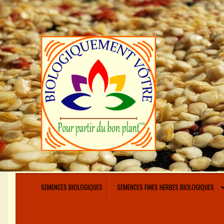
Aller
Aller
à
au
la
contenu
navigation
SEMENCES BIOLOGIQUES
SEMENCES FINES HERBES BIOLOGIQUES