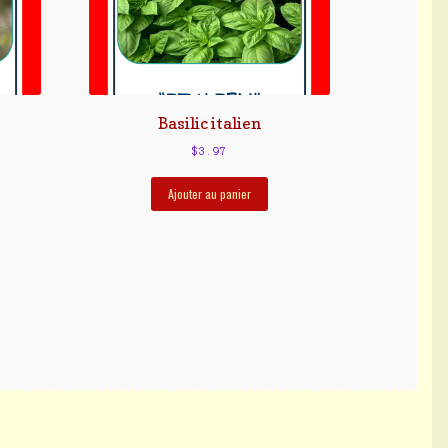
Basilic italien
$
3.97
Ajouter au panier