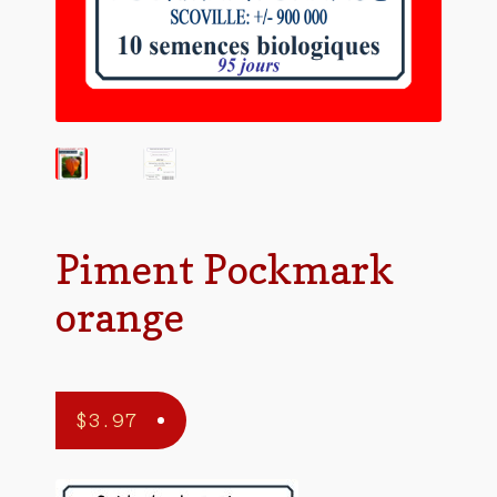
Piment Pockmark
orange
$
3.97