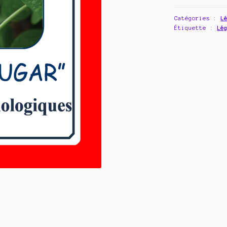
Catégories :
L
Étiquette :
Lé