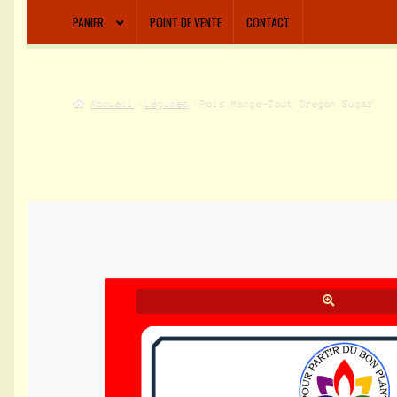
PANIER
POINT DE VENTE
CONTACT
Accueil
Légumes
Pois Mange-Tout Oregon Sugar