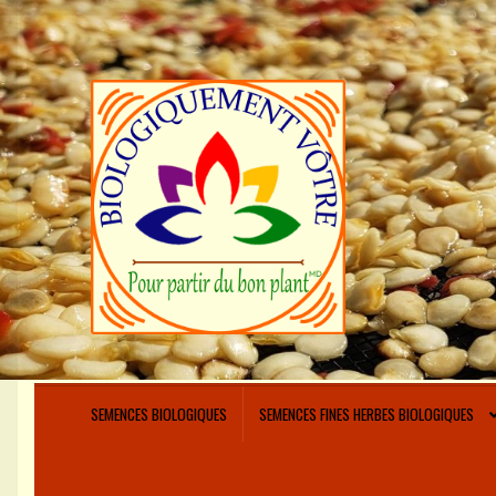
Aller
Aller
à
au
la
contenu
navigation
SEMENCES BIOLOGIQUES
SEMENCES FINES HERBES BIOLOGIQUES