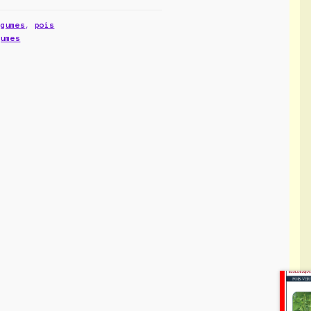
égumes
,
pois
gumes