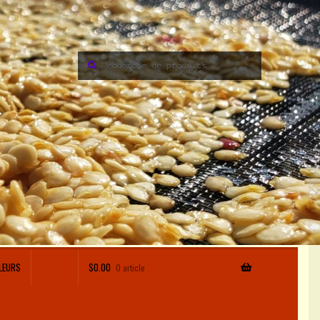
Recherche
Recherche
pour :
LEURS
$
0.00
0 article