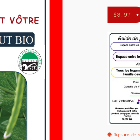
$
3.97
Rupture de 